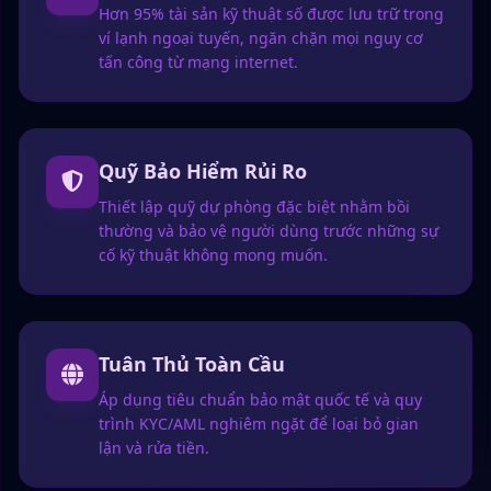
Hơn 95% tài sản kỹ thuật số được lưu trữ trong
ví lạnh ngoại tuyến, ngăn chặn mọi nguy cơ
tấn công từ mạng internet.
Quỹ Bảo Hiểm Rủi Ro
Thiết lập quỹ dự phòng đặc biệt nhằm bồi
thường và bảo vệ người dùng trước những sự
cố kỹ thuật không mong muốn.
Tuân Thủ Toàn Cầu
Áp dụng tiêu chuẩn bảo mật quốc tế và quy
trình KYC/AML nghiêm ngặt để loại bỏ gian
lận và rửa tiền.