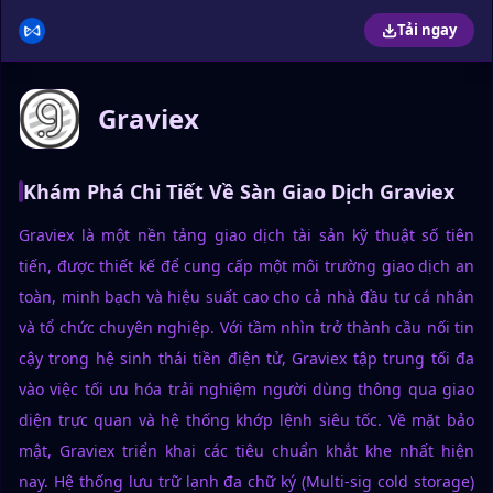
Tải ngay
Graviex
Khám Phá Chi Tiết Về Sàn Giao Dịch Graviex
Graviex là một nền tảng giao dịch tài sản kỹ thuật số tiên
tiến, được thiết kế để cung cấp một môi trường giao dịch an
toàn, minh bạch và hiệu suất cao cho cả nhà đầu tư cá nhân
và tổ chức chuyên nghiệp. Với tầm nhìn trở thành cầu nối tin
cậy trong hệ sinh thái tiền điện tử, Graviex tập trung tối đa
vào việc tối ưu hóa trải nghiệm người dùng thông qua giao
diện trực quan và hệ thống khớp lệnh siêu tốc. Về mặt bảo
mật, Graviex triển khai các tiêu chuẩn khắt khe nhất hiện
nay. Hệ thống lưu trữ lạnh đa chữ ký (Multi-sig cold storage)