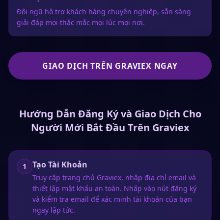
Đội ngũ hỗ trợ khách hàng chuyên nghiệp, sẵn sàng
giải đáp mọi thắc mắc mọi lúc mọi nơi.
GIAO DỊCH TRÊN GRAVIEX NGAY
Hướng Dẫn Đăng Ký và Giao Dịch Cho
Người Mới Bắt Đầu Trên Graviex
Tạo Tài Khoản
1
Truy cập trang chủ Graviex, nhập địa chỉ email và
thiết lập mật khẩu an toàn. Nhấp vào nút đăng ký
và kiểm tra email để xác minh tài khoản của bạn
ngay lập tức.