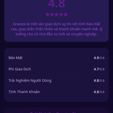
4.8
Graviex là một sàn giao dịch uy tín với tính bảo mật
cao, giao diện thân thiện và thanh khoản mạnh mẽ, lý
tưởng cho cả nhà đầu tư mới và chuyên nghiệp.
Bảo Mật
4.9
/5.0
Phí Giao Dịch
4.7
/5.0
Trải Nghiệm Người Dùng
4.8
/5.0
Tính Thanh Khoản
4.6
/5.0