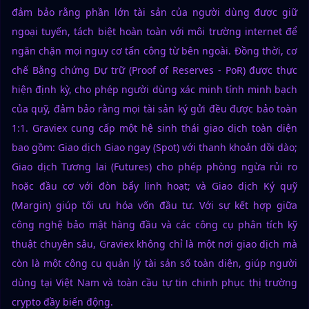
đảm bảo rằng phần lớn tài sản của người dùng được giữ
ngoại tuyến, tách biệt hoàn toàn với môi trường internet để
ngăn chặn mọi nguy cơ tấn công từ bên ngoài. Đồng thời, cơ
chế Bằng chứng Dự trữ (Proof of Reserves - PoR) được thực
hiện định kỳ, cho phép người dùng xác minh tính minh bạch
của quỹ, đảm bảo rằng mọi tài sản ký gửi đều được bảo toàn
1:1. Graviex cung cấp một hệ sinh thái giao dịch toàn diện
bao gồm: Giao dịch Giao ngay (Spot) với thanh khoản dồi dào;
Giao dịch Tương lai (Futures) cho phép phòng ngừa rủi ro
hoặc đầu cơ với đòn bẩy linh hoạt; và Giao dịch Ký quỹ
(Margin) giúp tối ưu hóa vốn đầu tư. Với sự kết hợp giữa
công nghệ bảo mật hàng đầu và các công cụ phân tích kỹ
thuật chuyên sâu, Graviex không chỉ là một nơi giao dịch mà
còn là một công cụ quản lý tài sản số toàn diện, giúp người
dùng tại Việt Nam và toàn cầu tự tin chinh phục thị trường
crypto đầy biến động.